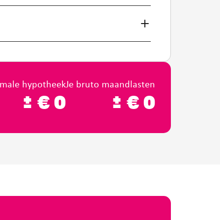
imale hypotheek
Je bruto maandlasten
±
€
0
±
€
0