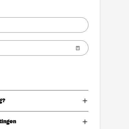
g?
tingen