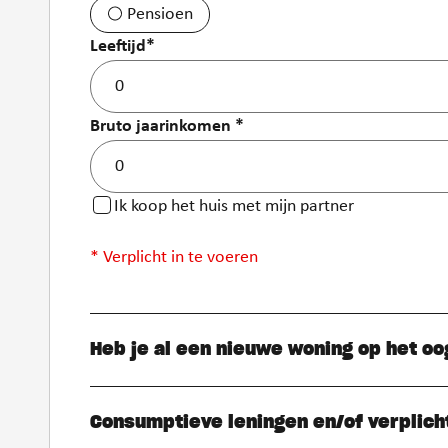
Pensioen
Je situatie
Leeftijd
*
Bruto jaarinkomen
*
Ik koop het huis met mijn partner
* Verplicht in te voeren
Heb je al een nieuwe woning op het oo
Consumptieve leningen en/of verplich