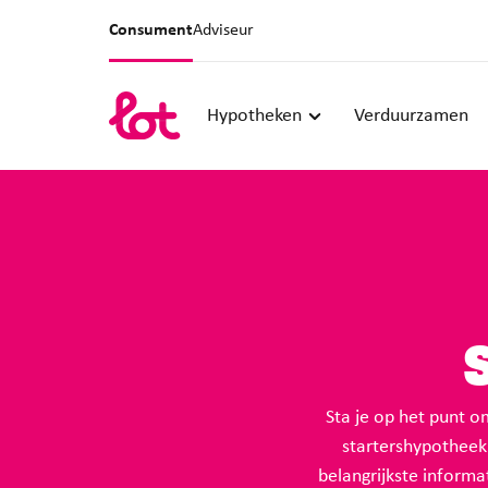
Consument
Adviseur
Hypotheken
Verduurzamen
Sta je op het punt 
startershypotheek
belangrijkste informa