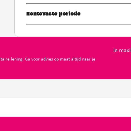
Rentevaste periode
Je max
ïtaire lening. Ga voor advies op maat altijd naar je