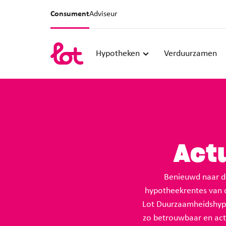
Consument
Adviseur
Hypotheken
Verduurzamen
Act
Benieuwd naar d
hypotheekrentes van d
Lot Duurzaamheidshypo
zo betrouwbaar en actu