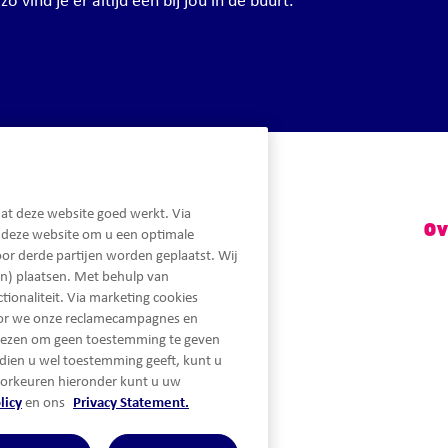
 vind je er altijd een bij jou in de buurt.
at deze website goed werkt. Via
Snel naar
Ov
n deze website om u een optimale
or derde partijen worden geplaatst. Wij
n) plaatsen. Met behulp van
ionaliteit. Via marketing cookies
oor we onze reclamecampagnes en
iezen om geen toestemming te geven
dien u wel toestemming geeft, kunt u
orkeuren hieronder kunt u uw
licy
en ons
Privacy Statement.