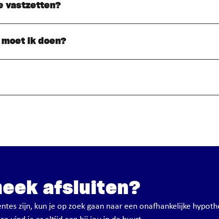
e vastzetten?
t moet ik doen?
heek afsluiten?
ntes zijn, kun je op zoek gaan naar een onafhankelijke hypot