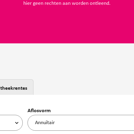
hier geen rechten aan worden ontleend.
theekrentes
Aflosvorm