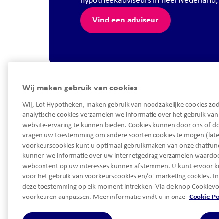
hypotheekadviseurs in heel Nederland, zo
Vind een adviseur
Wij maken gebruik van cookies
Wij, Lot Hypotheken, maken gebruik van noodzakelijke cookies zod
analytische cookies verzamelen we informatie over het gebruik va
website-ervaring te kunnen bieden. Cookies kunnen door ons of do
vragen uw toestemming om andere soorten cookies te mogen (late
voorkeurscookies kunt u optimaal gebruikmaken van onze chatfunct
kunnen we informatie over uw internetgedrag verzamelen waard
033 450 93 30
webcontent op uw interesses kunnen afstemmen. U kunt ervoor k
voor het gebruik van voorkeurscookies en/of marketing cookies. In
Ma - Vrij van 08.30 tot 17.30 uur
deze toestemming op elk moment intrekken. Via de knop Cookievo
service@lothypotheken.nl
voorkeuren aanpassen. Meer informatie vindt u in onze
Cookie Po
service@lothypotheken.nl