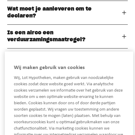
Wat moet je aanleveren om te
declaren?
Is een airco een
verduurzamingsmaatregel?
Wij maken gebruik van cookies
Wij, Lot Hypotheken, maken gebruik van noodzakelijke
cookies zodat deze website goed werkt. Via analytische
cookies verzamelen we informatie over het gebruik van deze
website om u een optimale website-ervaring te kunnen
bieden. Cookies kunnen door ons of door derde partijen
worden geplaatst. Wij vragen uw toestemming om andere
033 450 93 30
soorten cookies te mogen (laten) plaatsen. Met behulp van
voorkeurscookies kunt u optimaal gebruikmaken van onze
Ma - Vrij van 08.30 tot 17.30 uur
chatfunctionaliteit. Via marketing cookies kunnen we
service@lothypotheken.nl
informatie over uw internetgedrag verzamelen waardoor we