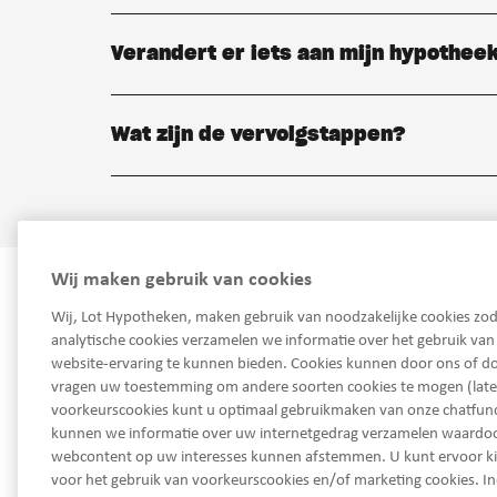
Verandert er iets aan mijn hypothee
Wat zijn de vervolgstappen?
Wij maken gebruik van cookies
Wij, Lot Hypotheken, maken gebruik van noodzakelijke cookies zod
analytische cookies verzamelen we informatie over het gebruik va
website-ervaring te kunnen bieden. Cookies kunnen door ons of do
vragen uw toestemming om andere soorten cookies te mogen (late
voorkeurscookies kunt u optimaal gebruikmaken van onze chatfunct
kunnen we informatie over uw internetgedrag verzamelen waard
Ma - Vrij van 08.30 tot 17.30 uur
webcontent op uw interesses kunnen afstemmen. U kunt ervoor k
service@lothypotheken.nl
voor het gebruik van voorkeurscookies en/of marketing cookies. In