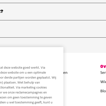
k?
Snel naar
Ov
at deze website goed werkt. Via
Maximale hypotheek berekenen
Ser
n deze website om u een optimale
or derde partijen worden geplaatst. Wij
Actuele hypotheekrentes
Wie
n) plaatsen. Met behulp van
ionaliteit. Via marketing cookies
Inloggen MijnLot
Blo
oor we onze reclamecampagnes en
iezen om geen toestemming te geven
dien u wel toestemming geeft, kunt u