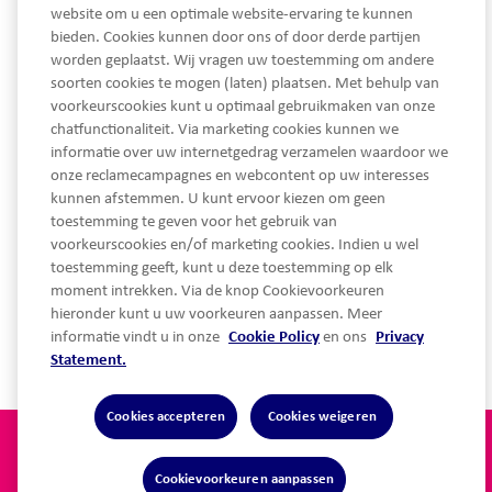
website om u een optimale website-ervaring te kunnen
bieden. Cookies kunnen door ons of door derde partijen
worden geplaatst. Wij vragen uw toestemming om andere
033 450 93 30
soorten cookies te mogen (laten) plaatsen. Met behulp van
voorkeurscookies kunt u optimaal gebruikmaken van onze
Ma - Vrij van 08.30 tot 17.30 uur
chatfunctionaliteit. Via marketing cookies kunnen we
service@lothypotheken.nl
informatie over uw internetgedrag verzamelen waardoor we
service@lothypotheken.nl
onze reclamecampagnes en webcontent op uw interesses
kunnen afstemmen. U kunt ervoor kiezen om geen
toestemming te geven voor het gebruik van
voorkeurscookies en/of marketing cookies. Indien u wel
Snel naar
toestemming geeft, kunt u deze toestemming op elk
moment intrekken. Via de knop Cookievoorkeuren
hieronder kunt u uw voorkeuren aanpassen. Meer
Over Lot Hypotheken
informatie vindt u in onze
Cookie Policy
en ons
Privacy
Statement.
Cookies accepteren
Cookies weigeren
Privacy statement
Algemene voorwaarden
Disclaimer
Cookie Policy
Toegankelijkheidsverklaring
Cookievoorkeuren aanpassen