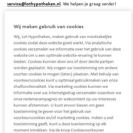
service@lothypotheken.nl
. We helpen je graag verder!
Wij maken gebruik van cookies
Wij, Lot Hypotheken, maken gebruik van noodzakelijke
cookies zodat deze website goed werkt. Via analytische
cookies verzamelen we informatie over het gebruik van deze
website om u een optimale website-ervaring te kunnen
bieden. Cookies kunnen door ons of door derde partijen
worden geplaatst. Wij vragen uw toestemming om andere
033 450 93 30
soorten cookies te mogen (laten) plaatsen. Met behulp van
voorkeurscookies kunt u optimaal gebruikmaken van onze
Ma - Vrij van 08.30 tot 17.30 uur
chatfunctionaliteit. Via marketing cookies kunnen we
service@lothypotheken.nl
informatie over uw internetgedrag verzamelen waardoor we
service@lothypotheken.nl
onze reclamecampagnes en webcontent op uw interesses
kunnen afstemmen. U kunt ervoor kiezen om geen
toestemming te geven voor het gebruik van
voorkeurscookies en/of marketing cookies. Indien u wel
Snel naar
toestemming geeft, kunt u deze toestemming op elk
moment intrekken. Via de knop Cookievoorkeuren