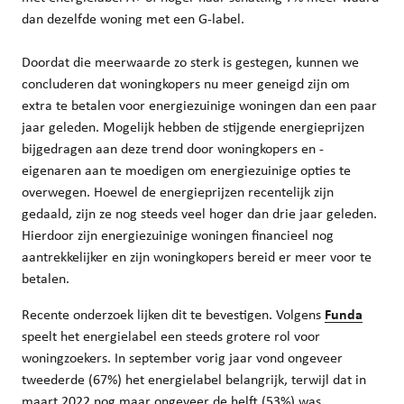
dan dezelfde woning met een G-label.
Doordat die meerwaarde zo sterk is gestegen, kunnen we
concluderen dat woningkopers nu meer geneigd zijn om
extra te betalen voor energiezuinige woningen dan een paar
jaar geleden. Mogelijk hebben de stijgende energieprijzen
bijgedragen aan deze trend door woningkopers en -
eigenaren aan te moedigen om energiezuinige opties te
overwegen. Hoewel de energieprijzen recentelijk zijn
gedaald, zijn ze nog steeds veel hoger dan drie jaar geleden.
Hierdoor zijn energiezuinige woningen financieel nog
aantrekkelijker en zijn woningkopers bereid er meer voor te
betalen.
Recente onderzoek lijken dit te bevestigen. Volgens
Funda
speelt het energielabel een steeds grotere rol voor
woningzoekers. In september vorig jaar vond ongeveer
tweederde (67%) het energielabel belangrijk, terwijl dat in
maart 2022 nog maar ongeveer de helft (53%) was.