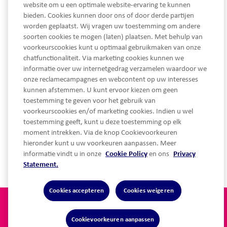
website om u een optimale website-ervaring te kunnen
bieden. Cookies kunnen door ons of door derde partijen
worden geplaatst. Wij vragen uw toestemming om andere
033 450 93 30
soorten cookies te mogen (laten) plaatsen. Met behulp van
voorkeurscookies kunt u optimaal gebruikmaken van onze
Ma - Vrij van 08.30 tot 17.30 uur
chatfunctionaliteit. Via marketing cookies kunnen we
service@lothypotheken.nl
informatie over uw internetgedrag verzamelen waardoor we
service@lothypotheken.nl
onze reclamecampagnes en webcontent op uw interesses
kunnen afstemmen. U kunt ervoor kiezen om geen
toestemming te geven voor het gebruik van
voorkeurscookies en/of marketing cookies. Indien u wel
Snel naar
toestemming geeft, kunt u deze toestemming op elk
moment intrekken. Via de knop Cookievoorkeuren
hieronder kunt u uw voorkeuren aanpassen. Meer
Over Lot Hypotheken
informatie vindt u in onze
Cookie Policy
en ons
Privacy
Statement.
Cookies accepteren
Cookies weigeren
Privacy statement
Algemene voorwaarden
Disclaimer
Cookie Policy
Toegankelijkheidsverklaring
Cookievoorkeuren aanpassen