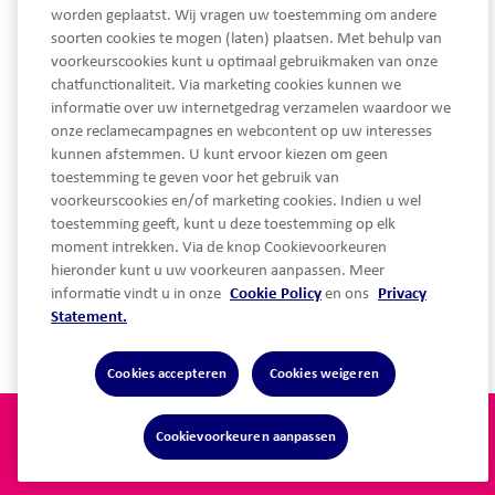
worden geplaatst. Wij vragen uw toestemming om andere
soorten cookies te mogen (laten) plaatsen. Met behulp van
voorkeurscookies kunt u optimaal gebruikmaken van onze
chatfunctionaliteit. Via marketing cookies kunnen we
informatie over uw internetgedrag verzamelen waardoor we
onze reclamecampagnes en webcontent op uw interesses
kunnen afstemmen. U kunt ervoor kiezen om geen
service@lothypotheken.nl
toestemming te geven voor het gebruik van
Telefoon
voorkeurscookies en/of marketing cookies. Indien u wel
LinkedIn
toestemming geeft, kunt u deze toestemming op elk
moment intrekken. Via de knop Cookievoorkeuren
hieronder kunt u uw voorkeuren aanpassen. Meer
informatie vindt u in onze
Cookie Policy
en ons
Privacy
Snel naar...
Statement.
Cookies accepteren
Cookies weigeren
Privacy statement
Algemene voorwaarden
Cookievoorkeuren aanpassen
Disclaimer
Cookie Policy