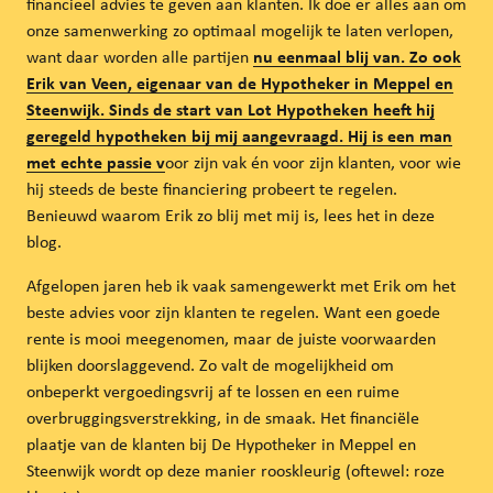
financieel advies te geven aan klanten. Ik doe er alles aan om
onze samenwerking zo optimaal mogelijk te laten verlopen,
want daar worden alle partijen
nu eenmaal blij van. Zo ook
Erik van Veen, eigenaar van de Hypotheker in Meppel en
Steenwijk. Sinds de start van Lot Hypotheken heeft hij
geregeld hypotheken bij mij aangevraagd. Hij is een man
met echte passie v
oor zijn vak én voor zijn klanten, voor wie
hij steeds de beste financiering probeert te regelen.
Benieuwd waarom Erik zo blij met mij is, lees het in deze
blog.
Afgelopen jaren heb ik vaak samengewerkt met Erik om het
beste advies voor zijn klanten te regelen. Want een goede
rente is mooi meegenomen, maar de juiste voorwaarden
blijken doorslaggevend. Zo valt de mogelijkheid om
onbeperkt vergoedingsvrij af te lossen en een ruime
overbruggingsverstrekking, in de smaak. Het financiële
plaatje van de klanten bij De Hypotheker in Meppel en
Steenwijk wordt op deze manier rooskleurig (oftewel: roze