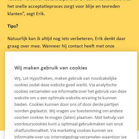
het snelle acceptatieproces zorgt voor blije en tevreden
klanten”, zegt Erik.
Tips?
Natuurlijk kan ik altijd nog iets verbeteren, Erik denkt daar
graag over mee. Wanneer hij contact heeft met onze
accountmanager Jordy Coene, ontvang ik geregeld tips die
passen bij de behoeftes van de klant. Bijvoorbeeld de
Wij maken gebruik van cookies
offerteduur van vier maanden die niet voor alle klanten lang
genoeg is. Dank je wel voor de tip Erik, ik ga er zeker naar
Wij, Lot Hypotheken, maken gebruik van noodzakelijke
kijken. Gelukkig kunnen we nog steeds veel klanten blij
cookies zodat deze website goed werkt. Via analytische
maken.
cookies verzamelen we informatie over het gebruik van deze
website om u een optimale website-ervaring te kunnen
Bedankt Erik, we gaan samen een roze kleurige toekomst
bieden. Cookies kunnen door ons of door derde partijen
tegemoet. Daar word ik blij van!
worden geplaatst. Wij vragen uw toestemming om andere
soorten cookies te mogen (laten) plaatsen. Met behulp van
voorkeurscookies kunt u optimaal gebruikmaken van onze
chatfunctionaliteit. Via marketing cookies kunnen we
informatie over uw internetgedrag verzamelen waardoor we